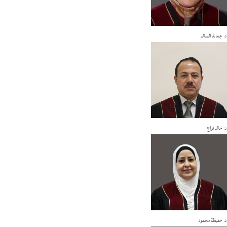
د. جمانة السالم
د. خالد فراج
د. حفيظة محمود